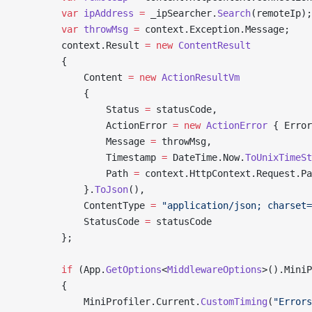
        var
 ipAddress
 =
 _ipSearcher.
Search
(remoteIp);
        var
 throwMsg
 =
 context.Exception.Message;
        context.Result 
=
 new
 ContentResult
        {
            Content 
=
 new
 ActionResultVm
            {
                Status 
=
 statusCode,
                ActionError 
=
 new
 ActionError
 { Error
                Message 
=
 throwMsg,
                Timestamp 
=
 DateTime.Now.
ToUnixTimeSt
                Path 
=
 context.HttpContext.Request.P
            }.
ToJson
(),
            ContentType 
=
 "application/json; charset=
            StatusCode 
=
 statusCode
        };
        if
 (App.
GetOptions
<
MiddlewareOptions
>().MiniP
        {
            MiniProfiler.Current.
CustomTiming
(
"Error