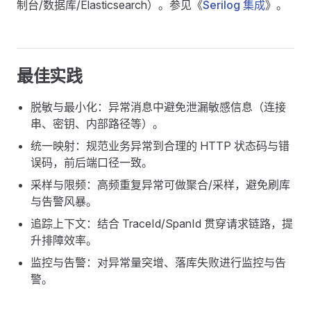
制台/数据库/Elasticsearch）。参见《
Serilog 集成
》。
最佳实践
脱敏与最小化：异常消息中避免泄漏敏感信息（连接
串、密钥、内部路径等）。
统一映射：规范业务异常到合理的 HTTP 状态码与错
误码，前后端口径一致。
采样与限频：高频重复异常可做聚合/采样，避免刷库
与告警风暴。
追踪上下文：结合 TraceId/SpanId 贯穿请求链路，提
升排障效率。
监控与告警：对异常量突增、落库失败进行监控与告
警。