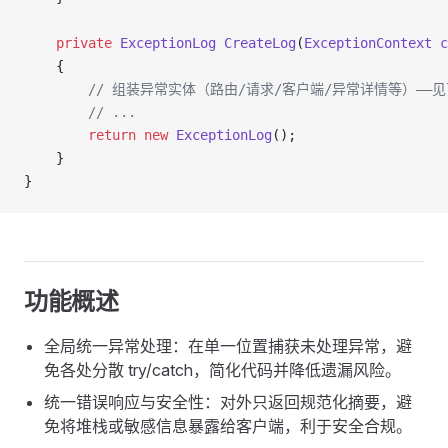
    private
 ExceptionLog
 CreateLog
(
ExceptionContext
 c
    {
        // 组装异常实体（路由/请求/客户端/异常详情等）——
        // ...
        return
 new
 ExceptionLog
();
    }
}
功能概述
全局统一异常处理：在单一位置捕获未处理异常，避
免各处分散 try/catch，简化代码并降低遗漏风险。
统一错误响应与安全性：对外只返回规范化摘要，避
免将堆栈或敏感信息暴露给客户端，利于安全合规。