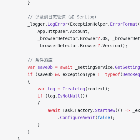
        }
        // 记录到日志管道（如 Serilog）
        _logger.
LogError
(ExceptionHelper.
ErrorFormat
(
            App.HttpUser.Account,
            _browserDetector.Browser
?
.OS, _browserDet
            _browserDetector.Browser
?
.Version));
        // 条件落库
        var
 saveDb
 =
 await
 _settingService.
GetSetting
        if
 (saveDb 
&&
 exceptionType 
!=
 typeof
(
DemoReq
        {
            var
 log
 =
 CreateLog
(context);
            if
 (log.
IsNotNull
())
            {
                await
 Task.Factory.
StartNew
(() 
=>
 _ex
                    .
ConfigureAwait
(
false
);
            }
        }
    }