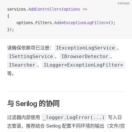
csharp
services.
AddControllers
(
options
 =>
{
    options.Filters.
Add
<
ExceptionLogFilter
>();
});
请确保依赖项已注册：
、
IExceptionLogService
、
、
ISettingService
IBrowserDetector
、
ISearcher
ILogger<ExceptionLogFilter>
等。
与 Serilog 的协同
过滤器内部使用
写入日
_logger.LogError(...)
志管道，推荐结合 Serilog 配置不同环境的输出（文件/控