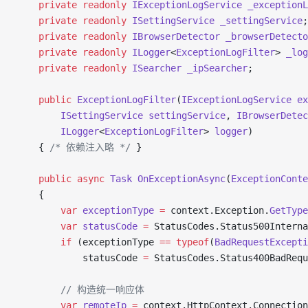
    private
 readonly
 IExceptionLogService
 _exceptionL
    private
 readonly
 ISettingService
 _settingService
;
    private
 readonly
 IBrowserDetector
 _browserDetecto
    private
 readonly
 ILogger
<
ExceptionLogFilter
> 
_log
    private
 readonly
 ISearcher
 _ipSearcher
;
    public
 ExceptionLogFilter
(
IExceptionLogService
 ex
        ISettingService
 settingService
, 
IBrowserDetec
        ILogger
<
ExceptionLogFilter
> 
logger
)
    { 
/* 依赖注入略 */
 }
    public
 async
 Task
 OnExceptionAsync
(
ExceptionConte
    {
        var
 exceptionType
 =
 context.Exception.
GetType
        var
 statusCode
 =
 StatusCodes.Status500Interna
        if
 (exceptionType 
==
 typeof
(
BadRequestExcepti
            statusCode 
=
 StatusCodes.Status400BadRequ
        // 构造统一响应体
        var
 remoteIp
 =
 context.HttpContext.Connectio