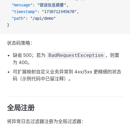
  "message"
: 
"错误信息摘要"
,
  "timestamp"
: 
"1730712345678"
,
  "path"
: 
"/api/demo"
}
状态码策略：
缺省 500；若为
，则置
BadRequestException
为 400。
可扩展映射自定义业务异常到 4xx/5xx 更精细的状态
码（示例代码中已留注释）。
全局注册
将异常日志过滤器注册为全局过滤器：