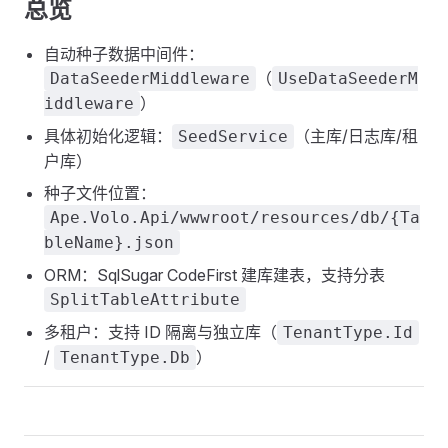
总览
自动种子数据中间件：
（
DataSeederMiddleware
UseDataSeederM
）
iddleware
具体初始化逻辑：
（主库/日志库/租
SeedService
户库）
种子文件位置：
Ape.Volo.Api/wwwroot/resources/db/{Ta
bleName}.json
ORM：SqlSugar CodeFirst 建库建表，支持分表
SplitTableAttribute
多租户：支持 ID 隔离与独立库（
TenantType.Id
/
）
TenantType.Db